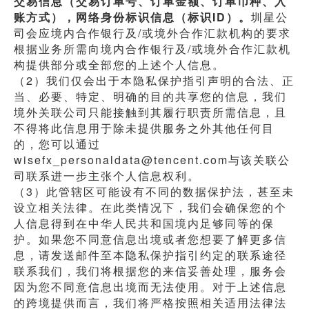
交易信息（交易订单号、订单金额、订单币种、入
账方式），网络身份标识信息（标识ID）。
圳星公
司会应境内合作银行及/或境外合作汇款机构的要求
根据业务所需向境内合作银行及/或境外合作汇款机
构提供部分或全部您的上述个人信息。
（2）我们仅会出于本隐私保护指引声明的合法、正
当、必要、特定、明确的目的共享您的信息，我们
境外关联公司只能接触到其履行职责所需信息，且
不得将此信息用于除未提供服务之外其他任何目
的，您可以通过
wisefx_personaldata@tencent.com与该关联公
司联系进一步主张个人信息权利。
（3）此管辖区可能设有不同的数据保护法，甚至未
设立相关法律。在此类情况下，我们会确保您的个
人信息得到在中华人民共和国境内足够同等的保
护。如果您不同意信息出境或者您想要了解更多信
息，请发送邮件至本隐私保护指引约定的联系途径
联系我们，我们将根据您的来信妥善处理，服务会
因为您不同意信息出境而无法使用。对于上述信息
的跨境提供而言，我们将严格按照相关适用法律法