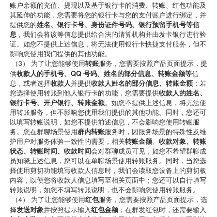
账户余额的充值、提现以及基于银行卡的消费、转账、红包功能及
其延伸的功能，您需要将您的银行卡与您的支付账户进行绑定，并
提供您的
姓名、银行卡号、身份证件号码、银行预留手机号等信
息
，我们会将该等信息提供给合法的清算机构并由发卡银行进行验
证。如您不提供上述信息，将无法使用银行卡快捷支付服务，但不
影响您使用我们提供的其他功能。
 （3） 
为了让您能够使用
转账
服务，您需要按照产品页面提示，提
供
收款人的手机号、QQ 号码、姓名的部分信息、转账金额等
信
息，或者选择
收款人
并提供
收款人姓名的部分信息、转账金额
；若
您选择使用转账到他人银行卡的功能，您需要提供
收款人的姓名、
银行卡号、开户银行、转账金额
。如您不提供上述信息，将无法使
用转账服务，但不影响您使用我们提供的其他功能。同时，您还可
以填写转账说明，如您不提供前述信息，不会影响您使用转账服
务。您在群聊场景使用
群内转账
服务时，因服务场景的特殊性及维
护用户对服务体验一致性的需要，相关
转账金额
、
收款对象、转账
状态、转账时间、收款时间
会对群聊成员可见，如您不希望群聊成
员知晓上述信息，您可以在单聊场景使用转账服务。同时，当您选
择使用剪切功能填写收款人信息时，我们会读取您设备上的剪切板
内容，以便您将收款人信息填写至相关页面中；您还可以自行填写
转账说明，如您不填写转账说明，也不会影响您使用转账服务。
 （4） 
为了让您能够使用
红包
服务，您需要按照产品页面提示，选
择
发送对象
并按照提示输入
红包金额
；在群发红包时，还需要输入