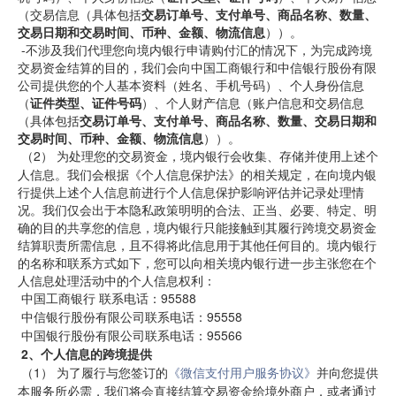
（交易信息（具体包括
交易订单号、支付单号、商品名称、数量、
交易日期和交易时间、币种、金额、物流信息
））。
-不涉及我们代理您向境内银行申请购付汇的情况下，为完成跨境
交易资金结算的目的，我们会向中国工商银行和中信银行股份有限
公司提供您的个人基本资料（姓名、手机号码）、个人身份信息
（
证件类型、证件号码
）、个人财产信息（账户信息和交易信息
（具体包括
交易订单号、支付单号、商品名称、数量、交易日期和
交易时间、币种、金额、物流信息
））。
（2）
为处理您的交易资金，境内银行会收集、存储并使用上述个
人信息。我们会根据《个人信息保护法》的相关规定，在向境内银
行提供上述个人信息前进行个人信息保护影响评估并记录处理情
况。我们仅会出于本隐私政策明明的合法、正当、必要、特定、明
确的目的共享您的信息，境内银行只能接触到其履行跨境交易资金
结算职责所需信息，且不得将此信息用于其他任何目的。境内银行
的名称和联系方式如下，您可以向相关境内银行进一步主张您在个
人信息处理活动中的个人信息权利：
中国工商银行
联系电话：95588
中信银行股份有限公司联系电话：95558
中国银行股份有限公司联系电话：95566
2、个人信息的跨境提供
（1）
为了履行与您签订的
《微信支付用户服务协议》
并向您提供
本服务所必需，我们将
会直接结算交易资金给境外商户，或者通过