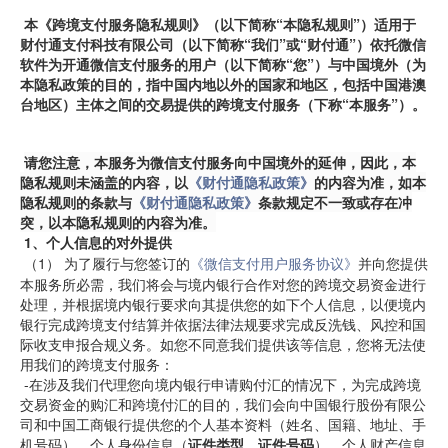
本《跨境支付服务隐私规则》（以下简称“本隐私规则”）适用于
财付通支付科技有限公司（以下简称“我们”或“财付通”）依托微信
软件为开通微信支付服务的用户（以下简称“您”）与中国境外（为
本隐私政策的目的，指中国内地以外的国家和地区，包括中国港澳
台地区）主体之间的交易提供的跨境支付服务（下称“本服务”）。
请您注意，本服务为微信支付服务向中国境外的延伸，因此，本
隐私规则未涵盖的内容，以
《财付通隐私政策》
的内容为准，如本
隐私规则的条款与
《财付通隐私政策》
条款规定不一致或存在冲
突，以本隐私规则的内容为准。
1、个人信息的对外提供
（1）
为了履行与您签订的
《微信支付用户服务协议》
并向您提供
本服务所必需，我们将会与境内银行合作对您的跨境交易资金进行
处理，并根据境内银行要求向其提供您的如下个人信息，以便境内
银行完成跨境支付结算并依据法律法规要求完成反洗钱、风控和国
际收支申报合规义务。如您不同意我们提供该等信息，您将无法使
用我们的跨境支付服务：
-在涉及我们代理您向境内银行申请购付汇的情况下，为完成跨境
交易资金的购汇和跨境付汇的目的，我们会向中国银行股份有限公
司和中国工商银行提供您的个人基本资料（姓名、国籍、地址、手
机号码）、个人身份信息（
证件类型、证件号码
）、个人财产信息