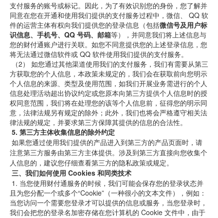
支付服务的账号或标记。因此，为了有效识别您的身份，您了解并
同意在您在开通和使用我们提供的支付服务过程中，微信、 QQ 软
件的运营主体有权向我们提供您的登录信息（包括
微信号及用户标
识信息、手机号、QQ
号码、邮箱
等），并同意我们将上述信息与
您的财付通账户进行关联。如您不同意提供您的上述登录信息，您
将无法通过微信软件或 QQ
软件使用我们提供的支付服务。
（2）
如您通过其他渠道使用我们的支付服务，我们有需要从第三
方获取您的个人信息，本政策未规定的，我们会在获取前向您明示
个人信息的来源、类型及使用范围，如我们开展业务需进行的个人
信息处理活动超出协议约定或您原本向第三方提供个人信息时的授
权同意范围，我们将在处理您的该等个人信息前，征得您的明示同
意，法律法规另有规定的除外；此外，我们也将会严格遵守相关法
律法规的规定，并要求第三方保障其提供的信息的合法性。
5.
第三方主体收集信息的除外约定
 如果您通过使用我们提供的产品进入到第三方的产品页面时，请
注意第三方服务由第三方主体提供。涉及到第三方直接向您收集个
人信息的，建议您仔细查看第三方的隐私政策或规定。
三、我们如何使用 Cookies
和同类技术
1.
当您使用财付通服务的时候，我们可能会保存您的登录状态并
且为您分配一个或多个“Cookie”（一种很小的文本文件），例如：
当您访问一个需要您登录才可以提供的信息或服务，当您登录时，
我们会把您的登录名加密存储在您计算机的 Cookie
文件中，由于