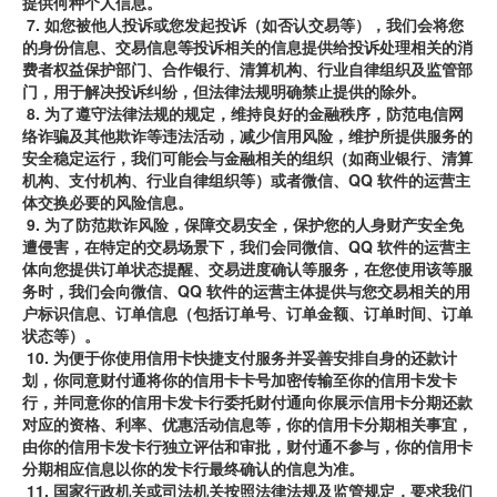
提供何种个人信息。
7.
如您被他人投诉或您发起投诉（如否认交易等），我们会将您
的身份信息、交易信息等投诉相关的信息提供给投诉处理相关的消
费者权益保护部门、合作银行、清算机构、行业自律组织及监管部
门，用于解决投诉纠纷，但法律法规明确禁止提供的除外。
8.
为了遵守法律法规的规定，维持良好的金融秩序，防范电信网
络诈骗及其他欺诈等违法活动，减少信用风险，维护所提供服务的
安全稳定运行，我们可能会与金融相关的组织（如商业银行、清算
机构、支付机构、行业自律组织等）或者微信、QQ
软件的运营主
体交换必要的风险信息。
9.
为了防范欺诈风险，保障交易安全，保护您的人身财产安全免
遭侵害，在特定的交易场景下，我们会同微信、QQ 软件的运营主
体向您提供订单状态提醒、交易进度确认等服务，在您使用该等服
务时，我们会向微信、QQ 软件的运营主体提供与您交易相关的用
户标识信息、订单信息（包括订单号、订单金额、订单时间、订单
状态等）。
10.
为便于你使用信用卡快捷支付服务并妥善安排自身的还款计
划，你同意财付通将你的信用卡卡号加密传输至你的信用卡发卡
行，并同意你的信用卡发卡行委托财付通向你展示信用卡分期还款
对应的资格、利率、优惠活动信息等，你的信用卡分期相关事宜，
由你的信用卡发卡行独立评估和审批，财付通不参与，你的信用卡
分期相应信息以你的发卡行最终确认的信息为准。
11.
国家行政机关或司法机关按照法律法规及监管规定，要求我们