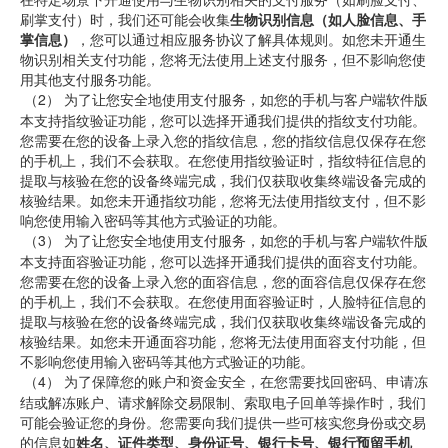
刷掌支付）时，我们还可能会收集
生物识别信息（如人脸信息、手
掌信息）
，您可以通过相应服务协议了解具体规则。如您未开通生
物识别相关支付功能，您将无法使用上述支付服务，但不影响您使
用其他支付服务功能。
 （2） 
为了让您安全地使用支付服务，如您的手机与客户端软件版
本支持指纹验证功能，您可以选择开通我们提供的指纹支付功能。
您需要在您的设备上录入您的指纹信息，您的指纹信息仅保存在您
的手机上，我们不会获取。在您使用指纹验证时，指纹特征信息的
提取与核验在您的设备终端完成，我们仅获取收集终端设备完成的
核验结果。如您未开通指纹功能，您将无法使用指纹支付，但不影
响您使用输入密码等其他方式验证的功能。
 （3） 
为了让您安全地使用支付服务，如您的手机与客户端软件版
本支持面容验证功能，您可以选择开通我们提供的面容支付功能。
您需要在您的设备上录入您的面容信息，您的面容信息仅保存在您
的手机上，我们不会获取。在您使用面容验证时，人脸特征信息的
提取与核验在您的设备终端完成，我们仅获取收集终端设备完成的
核验结果。如您未开通面容功能，您将无法使用面容支付功能，但
不影响您使用输入密码等其他方式验证的功能。
 （4） 
为了保障您的账户和资金安全，在您需要找回密码、申请冻
结或解冻账户、请求解除交易限制、索取电子回单等操作时，我们
可能会验证您的身份。您需要向我们提供一些可核实您身份或交易
的信息如
姓名、证件类型、身份证号、银行卡号、银行预留手机