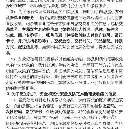
择
所在城市
，不影响您后续使用我们提供的生活缴费服务。
 （8） 为了履行法律法规规定的相关义务，同时为了向您提供
支付
及账单查询服务
，
我们需要对
交易信息
进行记录和管理，我们需要
直接收集、记录或者通过合作方收集与您交易相关的信息，
包括交
易单号、交易双方名称等信息（如收付款人姓名、昵称、备注名、
头像、商户名称等）、账号信息（包括收付款支付账户账号、银行
卡号、开户机构名称等）
、交易金额、交易时间、商品信息、付款
方式、配送信息等
。如您不同意对交易信息的记录，将无法完成交
易。
 （9） 
如您还使用我们提供的其他服务功能，涉及到我们需要收集
您的个人信息的，我们会通过单独的协议、产品页面等方式向您说
明信息收集的范围与目的，并征得您的同意，但法律法规规定不需
取得个人同意的情形除外。我们会按照本政策或者相应服务协议约
定进行处理并保护您的信息；如您选择不提供，不会影响您使用其
他的财付通服务。
3.
为了您的账户、资金和支付安全及防范风险需要收集的信息
 （1） 
当您使用财付通服务发起交易时，为保障您的账户和资金安
全，我们需要进行交易验证，交易验证方式可能包括
静态密码、一
次性密码、数字证书、生物识别信息
等。我们会根据交易场景和安
全风险等情形，收集支付密码、身份证件号码（数字证书开通）、
短信动态码等鉴别信息，用以在您发起交易时验证您的身份。当您
在特定场景下开通使用与生物识别相关的支付服务（如刷脸支付、