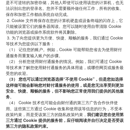
是不可逆转的加密存储，其他人即使可以使用该您的计算机，也无
法识别出
您的登录名。您并不需要额外做任何工作，所有的收集、
保存和加密工作都由系统自动完成。
2.
Cookie
文件将保存在您的计算机硬盘或设备终端的闪存上，它
只能被设置它们的服务器阅读。您可以随时使用自带清除 Cookie
功能的浏览器或操作系统软件将其删除。
3.
为了向您提供更为方便、快捷、顺畅的服务，我们通过 Cookie
等技术为您提供以下服务：
 （1） 
记住您的账户。例如，Cookie
可能帮助您省去为使用财付
通服务而重复输入账户的步骤。
 （2） 
分析您使用财付通服务的情况。例如，我们可通过 Cookie
等技术来了解您使用财付通服务的具体用途，或哪些网页或服务最
受您的欢迎。
（3）
您也可以通过浏览器选择“不使用 Cookie”，但是您如选择
这样做可能会影响您对财付通服务的使用，或是您无法享受到更加
安全、快捷、顺畅的服务，但不影响您正常使用我们提供的其他服
务
。
 （4） 
Cookie
技术也可能会由财付通的第三方广告合作伙伴使
用。这些第三方通过
Cookie
收集和使用该等信息的行为，不受本
政策约束，而是受该第三方的隐私政策约束，
我们建议您在使用第
三方通过 Cookie
提供的服务前，应仔细阅读并自行决定是否受该
第三方的隐私政策约束。