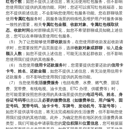
红包个数
；如您不提供上述信息，将无法使用红包服务，但不影响
您使用我们提供的其他功能。同时，您还可以填写红包祝福语，如
您不提供前述信息，不会影响您使用红包服务功能。您在群聊场景
使用
专属红包
服务时，因服务场景的特殊性及维护用户对服务体验
一致性的需要，相关
专属红包金额
、
收款对象、专属红包领取状
态、收款时间
会对群聊成员可见，如您不希望群聊成员知晓上述信
息，您可以在单聊场景使用红包服务。
 （5） 
为了让您能够使用
群收款
服务，在您使用群收款发起收款请
求时，您需要按照产品页面提示，选择
收款对象或群聊
，输入
总金
额
及
人数
；如您不提供上述信息，可能无法发起群收款，但不影响
您使用我们提供的其他服务。
 （6） 
当您使用
信用卡还款服务
时，您需要提供您要还款的
信用卡
卡号、姓名、还款金额
，如您不提供上述信息，将无法使用信用卡
还款服务，但不影响您使用我们提供的其他功能。
 （7） 
当您使用
生活缴费服务
（包括电费、水费、燃气费、固话
费、宽带费、有线电视、油卡充值、ETC
办理、供暖费等）时，
您可能需要按照您所使用的具体场景提供您的
电话号码、姓名、身
份证号码等
信息以及
必要的缴费信息（如缴费单位、用户编号、固
定号码、宽带号码、油卡卡号、车牌号、发动机号、车架号等）
，
如您不提供该等信息，将无法完成相应的生活缴费，但不影响您使
用我们提供的其他功能。此外，为确定您所在地区的生活缴费具体
类型，我们可能会申请获取您的
定位权限
和
位置信息
，您可根据届
时的页面提示点击同意开启，如您不同意开启该等权限，可手动选