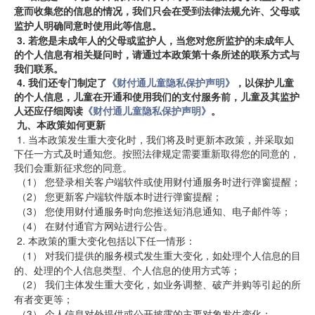
意而收集您的信息的情况，我们只会在受到法律法规允许、父母或
监护人明确同意时使用此等信息。
3.
若您是未成年人的父母或监护人，当您对您所监护的未成年人
的个人信息有相关疑问时，请通过本政策第十条所述的联系方式与
我们联系。
4.
我们还专门制定了
《财付通儿童隐私保护声明》
，以保护儿童
的个人信息，儿童在开通和使用我们的支付服务前，儿童及其监护
人还应仔细阅读
《财付通儿童隐私保护
声明
》
。
九、本政策如何更新
1.
当本政策发生重大变化时，我们将及时更新本政策，并采取如
下任一方式及时通知您。按照法律规定需要重新取得您的同意的，
我们会重新征求您的同意。
 （1） 您登录相关客户端软件或使用财付通服务时进行弹窗提醒；
 （2） 您更新客户端软件版本时进行弹窗提醒；
 （3） 您使用财付通服务时向您推送短消息通知、电子邮件等；
 （4） 在财付通官方网站进行公告。
 2. 本政策的重大变化包括以下任一情形：
 （1） 
对我们提供的服务模式发生重大变化，如处理个人信息的目
的、处理的个人信息类型、个人信息的使用方式等；
 （2） 我们主体发生重大变化，如业务调整、破产并购等引起的所
有者变更等；
 （3） 个人信息对外提供或公开披露的主要对象发生变化；