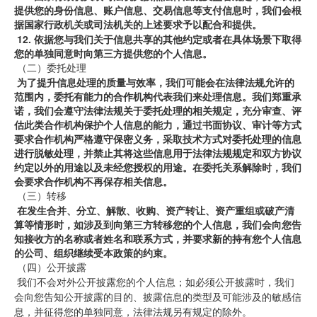
提供您的身份信息、账户信息、交易信息等支付信息时，我们会根
据国家行政机关或司法机关的上述
要求予以配合和提供。
12.
依据您与我们关于信息共享的其他约定或者在具体场景下取得
您的单独同意时向第三方提供您的个人信息。
 （二）委托处理
为了提升信息处理的质量与效率，我们可能会在法律法规允许的
范围内，委托有能力的合作机构代表我们来处理信息。我们郑重承
诺，我们会遵守法律法规关于委托处理的相关规定，充分审查、评
估此类合作机构保护个人信息的能力，通过书面协议、审计等方式
要求合作机构严格遵守保密义务，采取技术方式对委托处理的信息
进行脱敏处理，并禁止其将这些信息用于法律法规规定和双方协议
约定以外的用途以及未经您授权的用途。在委托关系解除时，我们
会要求合作机构不再保存相关信息。
 （三）转移
在发生合并、分立、解散、收购、资产转让、资产重组或破产清
算等情形时，如涉及到向第三方转移您的个人信息，我们会向您告
知接收方的名称或者姓名和联系方式，并要求新的持有您个人信息
的公司、组织继续受本政策的约束。
 （四）公开披露
 我们不会对外公开披露您的个人信息；如必须公开披露时，我们
会向您告知公开披露的目的、披露信息的类型及可能涉及的敏感信
息，并征得您的单独同意，法律法规另有规定的除外。