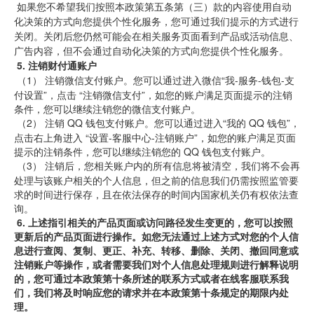
 如果您不希望我们按照本政策第五条第（三）款的内容使用自动
化决策的方式向您提供个性化服务，您可通过我们提示的方式进行
关闭。关闭后您仍然可能会在相关服务页面看到产品或活动信息、
广告内容，但不会通过自动化决策的方式向您提供个性化服务。
5.
注销财付通账户
 （1） 
注销微信支付账户。您可以通过进入微信“我-服务-钱包-支
付设置”，点击 “注销微信支付”，如您的账户满足页面提示的注销
条件，您可以继续注销您的微信支付账户。
 （2） 
注销 QQ
钱包支付账户。您可以通过进入“我的 QQ
钱包”，
点击右上角进入 “设置-客服中心-注销账户”，如您的账户满足页面
提示的注销条件，您可以继续注销您的 QQ
钱包支付账户。
 （3） 
注销后，您相关账户内的所有信息将被清空，我们将不会再
处理与该账户相关的个人信息，但之前的信息我们仍需按照监管要
求的时间进行保存，且在依法保存的时间内国家机关仍有权依法查
询。
6.
上述指引相关的产品页面或访问路径发生变更的，您可以按照
更新后的产品页面进行操作。如您无法通过上述方式对您的个人信
息进行查阅、复制、更正、补充、转移、删除、关闭、撤回同意或
注销账户等操作，或者需要我们对个人信息处理规则进行解释说明
的，您可通过本政策第十条所述的联系方式或者在线客服联系我
们，我们将及时响应您的请求并在本政策第十条规定的期限内处
理。