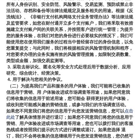
所有人身份识别、安全防范、风险警示、交易监测、预防或禁止非
法活动、存档和备份等法律法规规定及服务相关的用途。根据《反
洗钱法》、《非银行支付机构网络支付业务管理办法》等法律法规
及监管要求，如您在财付通开立多个支付账户，我们将釆取有效措
施建立支付账户间的关联关系，并按照客户进行统一管理；为提升
您的服务体验，在我们对您的身份进行必要核实的情况下，我们可
能使用您在使用我们服务的过程当中曾经留存过的身份信息，以免
您重复提交；与此同时，我们将根据相应的风险管理机制和程序，
对您要求办理的业务实施有效的风险管理措施，如限制交易数量、
类型或金额，加强交易监测等。
3.
采取去标识化、匿名化等安全方式处理后用于数据分析、应用
研究、综合统计、经营决策。
4.
用于解决与您相关的争议。
（二）为提高我们产品和服务的用户体验，我们可能将已收集的
信息用于营销、用 户体验改进或市场调查等用途，如果您同意我
们将收集的信息用于前述用途，您可能会
获得更好的用户体验，
或收到您可能感兴趣的营销信息，或参与我们的市场调查活动。
如果您不同意我们将您的信息用于向您发送营销信息，您可以
点击
此处
了解具体情形并进行退订；如果您不同意我们将您的信息用于
营销、用户体验改进或市场调查等用途，您也可以拨打我们的客服
热线或者按照我们提示的方式进行调整或退订。如果您选择
退
订，我们不会将收集的信息继续用于向您发送营销信息，您仍然可