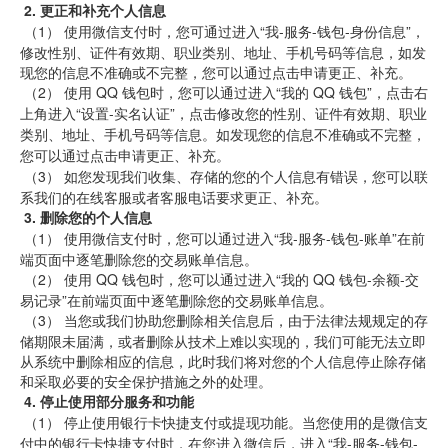
2.
更正和补充个人信息
 （1） 
使用微信支付时，您可通过进入“我-服务-钱包-身份信息”，
修改性别、证件有效期、职业类别、地址、手机号码等信息，如发
现您的信息不准确或不完整，您可以通过点击申请更正、补充。
 （2） 使用 QQ 钱包时，您可以通过进入“我的 QQ 钱包”，点击右
上角进入“设置-实名认证”，点击修改您的性别、证件有效期、职业
类别、地址、手机号码等信息。如发现您的信息不准确或不完整，
您可以通过点击申请更正、补充。
 （3） 
如您发现我们收集、存储的您的个人信息有错误，您可以联
系我们的在线客服或者客服电话要求更正、补充。
3.
删除您的个人信息
 （1） 
使用微信支付时，您可以通过进入“我-服务-钱包-账单”在前
端页面中逐笔删除您的交易账单信息。
 （2） 
使用 QQ
钱包时，您可以通过进入“我的 QQ
钱包-余额-交
易记录”在前端页面中逐笔删除您的交易账单信息。
 （3） 
当您或我们协助您删除相关信息后，由于法律法规规定的存
储期限未届满，或者删除从技术上难以实现的，我们可能无法立即
从系统中删除相应的信息，此时我们将对您的个人信息停止除存储
和采取必要的安全保护措施之外的处理。
4.
停止使用部分服务和功能
 （1） 停止使用银行卡快捷支付或提现功能。当您使用的是微信支
付中的银行卡快捷支付时，在您进入微信后，进入“我-服务-钱包-