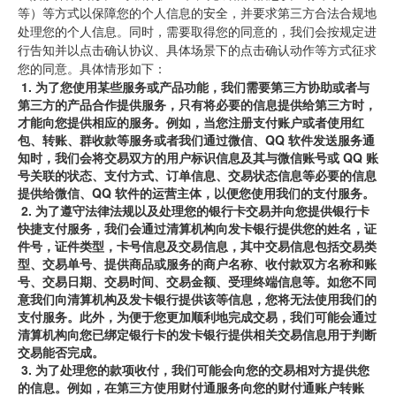
等）等方式以保障您的个人信息的安全，并要求第三方合法合规地
处理您的个人信息。同时，需要取得您的同意的，我们会按规定进
行告知并以点击确认协议、具体场景下的点击确认动作等方式征求
您的同意。具体情形如下：
1.
为了您使用某些服务或产品功能，我们需要第三方协助或者与
第三方的产品合作提供服务，只有将必要的信息提供给第三方时，
才能向您提供相应的服务。例如，当您注册支付账户或者使用红
包、转账、群收款等服务或者我们通过微信、QQ 软件发送服务通
知时，我们会将交易双方的用户标识信息及其与微信账号或 QQ
账
号关联的状态、支付方式、订单信息、交易状态信息等必要的信息
提供给微信、QQ 软件的运营主体，以便您使用我们的支付服务。
2.
为了遵守法律法规以及处理您的银行卡交易并向您提供银行卡
快捷支付服务，我们会通过清算机构向发卡银行提供您的姓名，证
件号，证件类型，卡号信息及交易信息，其中交易信息包括交易类
型、交易单号、提供商品或服务的商户名称、收付款双方名称和账
号、交易日期、交易时间、交易金额、受理终端信息等。如您不同
意我们向清算机构及发卡银行提供该等信息，您将无法使用我们的
支付服务。此外，为便于您更加顺利地完成交易，我们可能会通过
清算机构向您已绑定银行卡的发卡银行提供相关交易信息用于判断
交易能否完成。
3.
为了处理您的款项收付，我们可能会向您的交易相对方提供您
的信息。例如，在第三方使用财付通服务向您的财付通账户转账