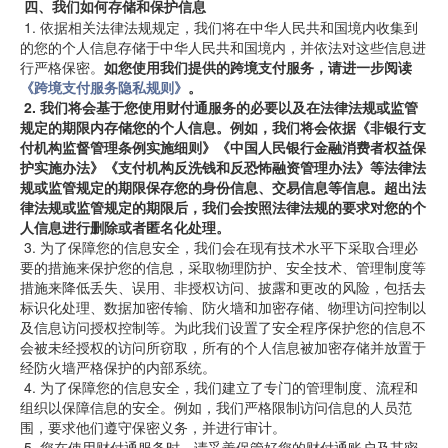
四、我们如何存储和保护信息
1.
依据相关法律法规规定，我们将在中华人民共和国境内收集到
的您的个人信息存储于中华人民共和国境内，并依法对这些信息进
行严格保密。
如您使用我们提供的跨境支付服务，请进一步阅读
《跨境支付服务隐私规则》
。
2.
我们将会基于您使用财付通服务的必要以及在法律法规或监管
规定的期限内存储您的个人信息。例如，我们将会依据《非银行支
付机构监督管理条例实施细则》《中国人民银行金融消费者权益保
护实施办法》《支付机构反洗钱和反恐怖融资管理办法》等法律法
规或监管规定的期限保存您的身份信息、交易信息等信息。超出法
律法规或监管规定的期限后，我们会按照法律法规的要求对您的个
人信息进行删除或者匿名化处理。
3.
为了保障您的信息安全，我们会在现有技术水平下采取合理必
要的措施来保护您的信息，采取物理防护、安全技术、管理制度等
措施来降低丢失、误用、非授权访问、披露和更改的风险，包括去
标识化处理、数据加密传输、防火墙和加密存储、物理访问控制以
及信息访问授权控制等。为此我们设置了安全程序保护您的信息不
会被未经授权的访问所窃取，所有的个人信息被加密存储并放置于
经防火墙严格保护的内部系统。
4.
为了保障您的信息安全，我们建立了专门的管理制度、流程和
组织以保障信息的安全。例如，我们严格限制访问信息的人员范
围，要求他们遵守保密义务，并进行审计。
5.
您在使用财付通服务时，请妥善保管好您的财付通账户及其密