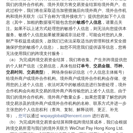
我们的境外合作机构、境外关联方将交易资金结算给境外商户。在
此过程中，
我们将在采取适当加密措施后向
境外商户、境外合作机
构和境外关联方（以下合称为“境外接收方”）
提供您的如下个人信
息（其中，
加粗的数据项可能包含您的
敏感个人信息
，请重点关
注。如果不以上述方式处理您的敏感个人信息，则无法向您提供本
服务。敏感个人信息如果被泄漏或非法处理，可能会对您的人身、
财产等权益造成损失，故我们已依法采取适当的管理和技术安全措
施保护您的敏感个人信息），如您不同意我们提供该等信息，您将
无法使用我们的跨境支付服务：
（a）
为完成跨境交易资金结算，我们将收集、产生并跨境提供您
的个人财产信息（交易信息，具体包括
订单号、交易金额、币种、
交易时间、交易类型
）、网络身份标识信息（个人信息主体账号）
给境外商户或境外合作机构。境外商户或境外合作机构会存储、使
用您的上述个人信息，依法对其中的敏感信息进行加密处理，境外
合作机构会向相关交易的境外商户再传输您的上述个人信息。由于
我们的境外合作机构、境外商户数量众多，如果您需要了解您的跨
境交易涉及的境外商户或境外合作机构的名称、联系方式并进一步
主张您的个人信息权利（查询、复制、解释说明、更正、补充
等），
您可
以通过
wxpayglobal@tencent.com
进行咨询。
（b）
为完成跨境交易资金结算和降低跨境结算成本，我们会根据
跨境交易所需与我们的境外关联方 WeChat
Pay
Hong
Kong
Ltd.