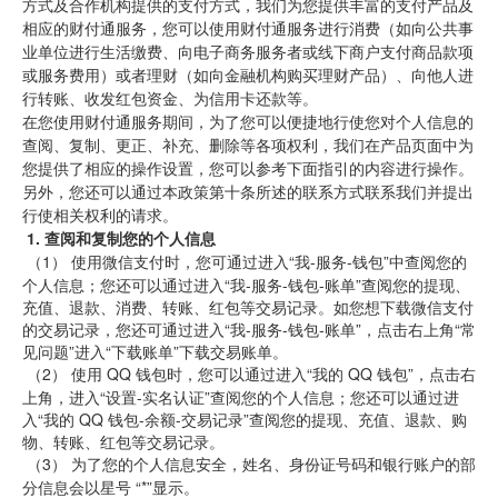
方式及合作机构提供的支付方式，我们为您提供丰富的支付产品及
相应的财付通服务，您可以使用财付通服务进行消费（如向公共事
业单位进行生活缴费、向电子商务服务者或线下商户支付商品款项
或服务费用）或者理财（如向金融机构购买理财产品）、向他人进
行转账、收发红包资金、为信用卡还款等。
在您使用财付通服务期间，为了您可以便捷地行使您对个人信息的
查阅、复制、更正、补充、删除等各项权利，我们在产品页面中为
您提供了相应的操作设置，您可以参考下面指引的内容进行操作。
另外，您还可以通过本政策第十条所述的联系方式联系我们并提出
行使相关权利的请求。
1.
查阅和复制您的个人信息
 （1） 
使用微信支付时，您可通过进入“我-服务-钱包”中查阅您的
个人信息；您还可以通过进入“我-服务-钱包-账单”查阅您的提现、
充值、退款、消费、转账、红包等交易记录。如您想下载微信支付
的交易记录，您还可通过进入“我-服务-钱包-账单”，点击右上角“常
见问题”进入“下载账单”下载交易账单。
 （2） 
使用 QQ
钱包时，您可以通过进入“我的 QQ
钱包”，点击右
上角，进入“设置-实名认证”查阅您的个人信息；您还可以通过进
入“我的 QQ
钱包-余额-交易记录”查阅您的提现、充值、退款、购
物、转账、红包等交易记录。
 （3） 
为了您的个人信息安全，姓名、身份证号码和银行账户的部
分信息会以星号 “*”显示。