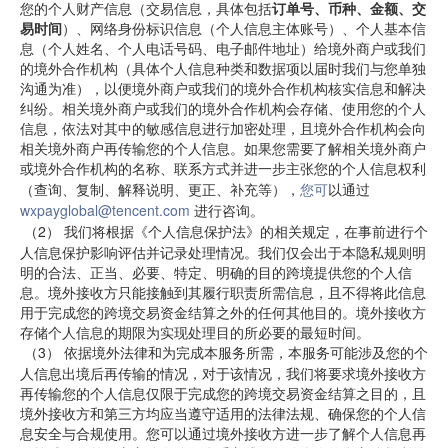
您的个人财产信息（交易信息，具体包括
订单号、币种、金额、交
易时间
）、网络身份标识信息（个人信息主体账号）、个人基本信
息（个人姓名、个人电话号码、电子邮件地址）给境外商户或我们
的境外合作机构（具体个人信息种类和数据项以届时我们与您单独
沟通为准），以便境外商户或我们的境外合作机构核实信息和解决
纠纷。相关境外商户或我们的境外合作机构会存储、使用您的个人
信息，依法对其中的敏感信息进行加密处理，且境外合作机构会向
相关境外商户再传输您的个人信息。如果您需要了解相关境外商户
或境外合作机构的名称、联系
方式并进一步主张您的个人信息权利
（查询、复制、解释说明、更正、补充等），
您可
以通过
wxpayglobal@tencent.com
进行咨询。
（2）
我们将根据《个人信息保护法》的相关规定，在事前进行个
人信息保护影响评估并记录处理情况。我们仅会出于本隐私规则明
明的合法、正当、必要、特定、明确的目的跨境提供您的个人信
息。境外接收方只能接触到其履行职责所需信息，且不得将此信息
用于
完成您的跨境交易资金结算之外的任何其他目的。境外接收方
存储个人信息的期限为实现处理目的所必要的最短时间
。
（3）
依据境外法律和为完成本服务所需，本服务可能涉及您的个
人信息出境后再传输的情况，对于该情况，我们将要求境外接收方
再传输您的个人信息仅限于完成
您的跨境交易资金结算之目的，
且
境外接收方和第三方均应当遵守适用的法律法规、确保您的个人信
息安全与合规使用。您可以通过境外接收方进一步了解个人信息再