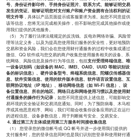
号、身份证件影印件、手持身份证照片、联系方式、能够证明交易
发生的凭证、能够证明您对支付账户和账户资金拥有合法权利的证
明文件等
，具体以产品页面提示
或客服要求为准。如您不同意提供
该等信息，您将无法完成相关操作，但不影响您完成其他操作或使
用我们提供的其他服务。
 （5） 
为了履行法律法规规定的反洗钱、反电诈网络诈骗、风险管
理等法定义务，以及为提高您使用我们服务的安全性，更好地预防
交易和资金风险，我们会在您使用财付通服务的过程中收集或通过
微信、QQ
软件或与您交易的商户收集您使用服务相关的设备、系
统网络、风险信息及操作行为等信息，包括
支付受理终端信息、唯
一设备识别码（如设备的 MAC、IMEI、OAID、UUID
等能识别设
备的标识信息）、硬件设备型号、终端系统信息、陀螺仪传感器信
息、
软件安装信息、使用的软件版本信息、软件语言设置信息、互
联网协议地址（IP
地址）、移动网络信息（如 Wi-Fi
信息）、设
备位置信息、所在的地区、网络日志和网络使用习惯以及您使用财
付通服务的操作行为记录
，如您不同意提供上述信息，可能影响交
易环境的安全验证和交易消息通知。同时，为了预防病毒、木马程
序或其他恶意程序、网站，我们可能会收集你设备应用的正在运行
的进程信息、设备参数信息，用于判断账号安全、交易安全。
4.
通过第三方主体或使用第三方服务时间接收集信息
（1）
您登录您的微信帐号或 QQ
帐号并进一步使用我们提供的
支付服务时，您的登录信息同时也是我们识别您登录和使用财付通