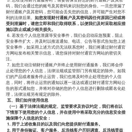
码，我们会通过您的账号及其密码来识别您的身份。一旦您泄漏了
财付通账户及其密码，您可能会丢失您的信息，并可能产生对您不
利的法律后果。
如您发现财付通账户及其密码因任何原因已经或将
受到泄漏时，请您立即和我们取得联系，以便我们及时采取相应措
施以防止或减少相关损失。
6.
若发生个人信息泄露等安全事件，我们会启动应急预案，阻止
安全事件扩大，并及时以推送通知、电话、公告等形式告知您上述
安全事件，如采用上述方式仍无法联系您时，我们将通过财付通官
方网站发布相关警示信息，请您保持对财付通官方网站的密切关
注。
7.
如您主动注销财付通账户并终止使用财付通服务，我们将会停
止处理您的个人信息，法律法规或监管部门另有规定的除外。如我
们的产品或者服务停止运营，我们也将及时停止处理您的个人信
息，同时，将停止运营的通知以逐一送达或通过财付通官方网站公
告的形式通知您，并将对存储的您的个人信息进行删除或匿名化处
理，法律法规另有规定的除外。
五、我们如何使用信息
（一）基于法律法规的规定、监管要求及协议约定，我们将在以
下情形下使用您的个人信息，并在使用中将采取充分的信息安全措
施保障个人信息的安全：
1.
用于上述收集目的以及我们向您提供财付通服务。
2.
用于身份验证、客户服务、反洗钱客户尽职调查、反洗钱受益