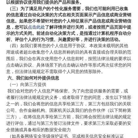
以根据协议使用我
们提供的产品和服务。
（三）为了满足用户的个性化服务需要，我们也可能利用已收集
的信息通过自动化决策的方式在相关页面展示产品信息或商业营销
信息。如果您不希望针对您的个人特征展示产品信息或商业营销信
息，您可以
点击此处
了解详情并进行关闭，或者按照产品页面中提
示的方式关闭。前述自动化决策方式，是指通过计算机程序自动分
析、评估个人的行为习惯、兴趣爱好等，并进行决策的活动。
 （四）如我们要将您的个人信息用于协议、本政策未载明的其他
用途或者超出收集您个人信息所称的目的具有直接或合理关联的范
围后，我们会在再次使用您个人信息前时，按照法律法规的要求以
点击确认协议、具体场景下的点击确认动作等形式再次征求您的同
意，但法律法规规定不需取得个人同意的情形除外。
六、我们如何对外提供信息
 （一）向第三方提供
 我们会对您的个人信息严格保密。为了向您提供服务的需要，或
者履行法律法规规定的义务，或者取得了您的同意，发生以下情形
之一的，我们会将您的信息共享给第三方，第三方包括我们的关联
公司、合作金融机构、国家机关以及我们的合作伙伴（以下简称第
三方）。在将信息共享给第三方前，我们将会按照法律法规的规定
进行评估，通过与第三方签订法律文件，要求第三方采取必要的安
全措施或具备相应的数据安全能力
 （如具备网络安全等级保护证书、完成相关信息安全标准认证