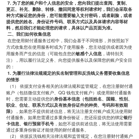
7.
为了您的账户和个人信息的安全，您向我们提出查阅、复制、
更正、补充、删除、转移、撤回同意等权利请求时，我们会采取各
种方式验证您的身份，您可能需要输入支付密码，或者刷脸，或者
提供您的姓名、身份证件号码、联系方式以及具体请求内容等材
料，然后我们才能处理您的请求，具体以产品页面为准。
二、我们如何收集信息
 在您使用财付通服务过程中，我们会基于不同情形，并按照如下
方式收集您在使用服务时或为了使用服务，您主动提供或者因为使
用服务而产生的信息（可能包含您的
敏感个人信息
，请特别关
注），用以履行法定义务、向您提供服务以及保障您的账户安全目
的：
1.
为履行法律法规规定的实名制管理和反洗钱义务需要收集信息
的情形
 （1） 
依据支付业务相关的法律法规和监管规定，在您注册财付通
账户（包括微信支付账户、QQ
钱包支付账户）或使用财付通服务
时，您需要主动提供您的
身份基本信息（包括姓名、国籍、性别、
职业、住址、联系方式以及有效身份证件的种类、号码和有效期
限）
，如果您不提供前述信息，将无法注册支付账户或无法使用财
付通服务。如果您需通过多重身份验证，您还应提供您的绑定
银行
卡信息、银行预留手机号
，如您不提供前述信息，将无法使用需要
通过多重身份验证才能使用的财付通服务。
 （2） 
依据反洗钱相关法律法规和监管规定，在您注册财付通账户