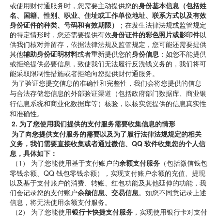
或使用财付通服务时，您需要主动提供您的
身份基本信息（包括姓
名、国籍、性别、职业、住址或工作单位地址、联系方式以及有效
身份证件的种类、号码和有效期限）
；在发生法律法规或监管规定
的特定情形时，您还需要提供有效
身份证件的彩色照片或影印件
以
供我们核对并留存，依据法律法规及监管规定，您可能还需要提供
其他
辅助身份证明材料
或者重新提供您的
身份信息
；如您不能提供
或拒绝提供必要信息，致使我们无法履行反洗钱义务的，我们将可
能采取限制性措施或者拒绝向您提供财付通服务。
 为了验证您提交信息的准确性和完整性，我们会将您提供的信息
与合法存储您信息的外部验证渠道（包括政府部门数据库、商业银
行信息系统和商业化数据库等）核验，以核实您提供的信息真实性
和准确性。
2.
为了您使用我们提供的支付服务需要收集信息的情形
为了向您提供支付服务的需要以及为了履行法律法规规定的相关
义务，我们需要直接收集或者通过微信、QQ
软件收集您的个人信
息，具体如下：
 （1） 
为了您能使用基于支付账户的
余额支付服务
（包括微信钱包
零钱余额、QQ
钱包零钱余额），实现支付账户余额的充值、提现
以及基于支付账户的消费、转账、红包功能及其他延伸的功能，我
们会记录您的支付账户
余额信息、交易信息
。如您不同意记录上述
信息，将无法使用余额支付服务。
 （2） 
为了您能使用
银行卡快捷支付服务
，实现使用银行卡对支付