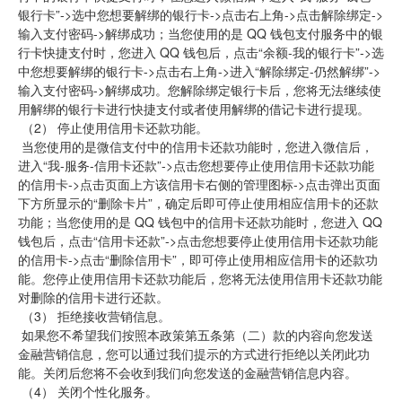
银行卡”->选中您想要解绑的银行卡->点击右上角->点击解除绑定->
输入支付密码->解绑成功；当您使用的是 QQ 钱包支付服务中的银
行卡快捷支付时，您进入 QQ 钱包后，点击“余额-我的银行卡”->选
中您想要解绑的银行卡->点击右上角->进入“解除绑定-仍然解绑”->
输入支付密码->解绑成功。您解除绑定银行卡后，您将无法继续使
用解绑的银行卡进行快捷支付或者使用解绑的借记卡进行提现。
 （2） 停止使用信用卡还款功能。
 当您使用的是微信支付中的信用卡还款功能时，您进入微信后，
进入“我-服务-信用卡还款”->点击您想要停止使用信用卡还款功能
的信用卡->点击页面上方该信用卡右侧的管理图标->点击弹出页面
下方所显示的“删除卡片”，确定后即可停止使用相应信用卡的还款
功能；当您使用的是 QQ 钱包中的信用卡还款功能时，您进入 QQ 
钱包后，点击“信用卡还款”->点击您想要停止使用信用卡还款功能
的信用卡->点击“删除信用卡”，即可停止使用相应信用卡的还款功
能。您停止使用信用卡还款功能后，您将无法使用信用卡还款功能
对删除的信用卡进行还款。
 （3） 拒绝接收营销信息。
 如果您不希望我们按照本政策第五条第（二）款的内容向您发送
金融营销信息，您可以通过我们提示的方式进行拒绝以关闭此功
能。关闭后您将不会收到我们向您发送的金融营销信息内容。
 （4） 关闭个性化服务。