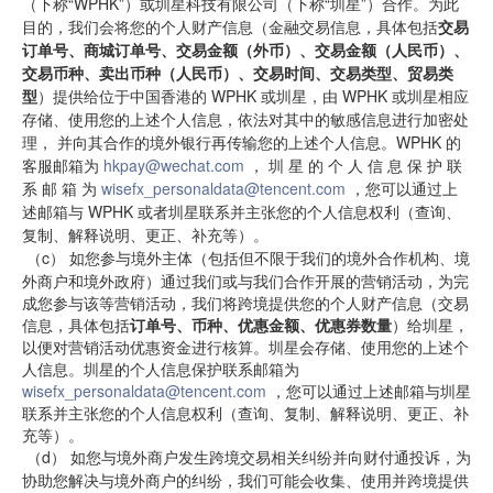
（下称“WPHK”）或圳星科技有限公司
（下称“圳星”）合作。为此
目的，我们会将您的个人财产信息（金融交易信息，具体包括
交易
订单号、商城订单号、交易金额（外币）、交易金额（人民币）、
交易币种、卖出币种（人民币）
、交易时间、交易类型、贸易类
型
）提供给位于中国香港的 WPHK 
或圳星，由 WPHK
或圳星相应
存储、使用您的上述个人信息，依法对其中的敏感信息进行加密处
理， 并向其合作的境外银行再传输您的上述个人信息。WPHK
的
客服邮箱为 
hkpay@wechat.com
， 圳 星 的 个 人 信 息 保 护 联 
系 邮 箱 为 
wisefx_personaldata@tencent.com
，您可以通过上
述邮箱与 WPHK
或者圳星联系并主张您的个人信息权利（查询、
复制、解释说明、更正、补充等）。
 （c） 
如您参与境外主体（包括但不限于我们的境外合作机构、境
外商户和境外政府）通过我们或与我们合作开展的营销活动，为完
成您参与该等营销活动，我们将跨境提供您的个人财产信息（交易
信息，具体包括
订单号、币种、优惠金额、优惠券数量
）给圳星，
以便对营销活动优惠资金进行核算。圳星会存储、使用您的上述个
人信息。
圳星的个人信息保护联系邮箱为 
wisefx_personaldata@tencent.com
，您可以通过上述邮箱与圳星
联系并主张您的个人信息权利（查询、复制、解释说明、更正、补
充等）。
（d）
如您与境外商户发生跨境交易相关纠纷并向财付通投诉，为
协助您解决与境外商户的纠纷，我们可能会收集、使用并跨境提供