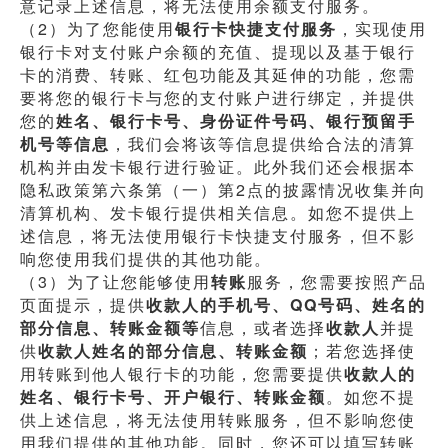
意记录上述信息，将无法使用余额支付服务。
（2）为了您能使用
银行卡快捷支付服务
，实现使用
银行卡对支付账户余额的充值、提现以及基于银行
卡的消费、转账、红包功能及其延伸的功能，您需
要将您的银行卡与您的支付账户进行绑定，并提供
您的
姓名、银行卡号、身份证件号码、银行预留手
机号等信息
，我们会将该等信息提供给合法的清算
机构并由发卡银行进行验证。此外我们还会根据本
隐私政策第六条第（一）第2点的披露情况收集并向
清算机构、发卡银行提供相关信息。如您不提供上
述信息，将无法使用银行卡快捷支付服务，但不影
响您使用我们提供的其他功能。
（3）为了让您能够使用
转账
服务，您需要按照产品
页面提示，提供
收款人的手机号、QQ号码、姓名的
部分信息、转账金额等
信息，或者选择
收款人
并提
供
收款人姓名的部分信息、转账金额
；若您选择使
用转账到他人银行卡的功能，您需要提供
收款人的
姓名、银行卡号、开户银行、转账金额
。如您不提
供上述信息，将无法使用转账服务，但不影响您使
用我们提供的其他功能。同时，您还可以填写转账