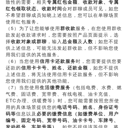
致性的需要，相关
专属红包金额
、
收款对象、专属
红包领取状态、收款时间
会对群聊成员可见，如您
不希望群聊成员知晓上述信息，您可以在单聊场景
使用红包服务。
（5）为了让您能够使用
群收款
服务，在您使用群收
款发起收款请求时，您需要按照产品页面提示，选
择
收款对象或群聊
，输入
总金额
及
人数
；如您不提
供上述信息，可能无法发起群收款，但不影响您使
用我们提供的其他服务。
（6）当您使用
信用卡还款服务
时，您需要提供您要
还款的
信用卡卡号、姓名、还款金额
，如您不提供
上述信息，将无法使用信用卡还款服务，但不影响
您使用我们提供的其他功能。
（7）当您使用
生活缴费服务
（包括电费、水费、燃
气费、固话费、宽带费、有线电视、油卡充值、
ETC办理、供暖费等）时，您可能需要按照您所使
用的具体场景提供您的
电话号码、姓名、身份证号
码等
信息以及
必要的缴费信息（如缴费单位、用户
编号、固定号码、宽带号码、油卡卡号、车牌号、
发动机号、车架号等）
，如您不提供该等信息，将