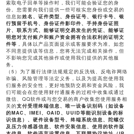
索取电子回单等操作时，我们可能会验证您的身
份。您需要向我们提供一些可核实您身份或交易的
信息如
姓名、证件类型、身份证号、银行卡号、银
行预留手机号、身份证件影印件、手持身份证照
片、联系方式、能够证明交易发生的凭证、能够证
明您对支付账户和账户资金拥有合法权利的证明文
件等
，具体以产品页面提示或客服要求为准。如您
不同意提供该等信息，您将无法完成相关操作，但
不影响您完成其他操作或使用我们提供的其他服
务。
（5）为了履行法律法规规定的反洗钱、反电诈网络
诈骗、风险管理等法定义务，以及为提高您使用我
们服务的安全性，更好地预防交易和资金风险，我
们可能会在您使用财付通服务的过程中收集或通过
微信、QQ软件或与您交易的商户收集您使用服务相
关的
支付受理终端信息、唯一设备识别码（如设备
的MAC、IMEI、OAID、UUID等能识别设备的标
识信息）、硬件设备型号、终端系统信息、陀螺仪
及压力传感器信息、软件安装信息、使用的软件版
本信息、软件语言设置信息、互联网协议地址（IP