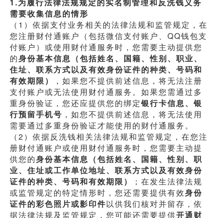
1.为履行法律法规规定的实名制管理和反洗钱义务
需要收集信息的情形
（1）依据支付业务相关的法律法规和监管规定，在
您注册财付通账户（包括微信支付账户、QQ钱包支
付账户）或使用财付通服务时，您需要主动提供您
的
身份基本信息（包括姓名、国籍、性别、职业、
住址、联系方式以及有效身份证件的种类、号码和
有效期限）
，如果您不提供前述信息，将无法注册
支付账户或无法使用财付通服务。如果您需通过多
重身份验证，您还应提供您的绑定
银行卡信息、银
行预留手机号
，如您不提供前述信息，将无法使用
需要通过多重身份验证才能使用的财付通服务。
（2）依据反洗钱相关法律法规和监管规定，在您注
册财付通账户或使用财付通服务时，您需要主动提
供您的
身份基本信息（包括姓名、国籍、性别、职
业、住址或工作单位地址、联系方式以及有效身份
证件的种类、号码和有效期限）
；在发生法律法规
或监管规定的特定情形时，您还需要提供有效
身份
证件的彩色照片或影印件
以供我们核对并留存，依
据法律法规及监管规定，您可能还需要提供
开通财