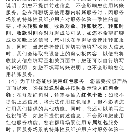
说明，如您不提供前述信息，不会影响您使用转账
服务。您在群聊场景使用
群内转账
服务时，因服务
场景的特殊性及维护用户对服务体验一致性的需
要，相关
转账金额
、
收款对象、转账状态、转账时
间、收款时间
会对群聊成员可见，如您不希望群聊
成员知晓上述信息，您可以在单聊场景使用转账服
务。同时，当您选择使用剪切功能填写收款人信息
时，我们会读取您设备上的剪切板内容，以便您将
收款人信息填写至相关页面中；您还可以自行填写
转账说明，如您不填写转账说明，也不会影响您使
用转账服务。
（4）为了让您能够使用
红包
服务，您需要按照产品
页面提示，选择
发送对象
并按照提示输入
红包金
额
；在群发红包时，还需要输入
红包个数
；如您不
提供上述信息，将无法使用红包服务，但不影响您
使用我们提供的其他功能。同时，您还可以填写红
包祝福语，如您不提供前述信息，不会影响您使用
红包服务功能。您在群聊场景使用
专属红包
服务
时，因服务场景的特殊性及维护用户对服务体验一